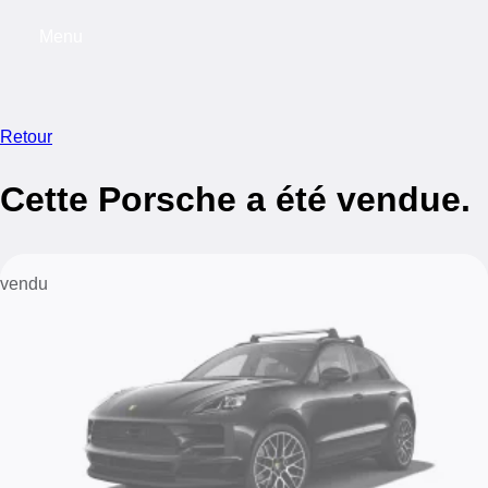
Menu
My saved searches, 0 searches saved
My s
Retour
Cette Porsche a été vendue.
vendu