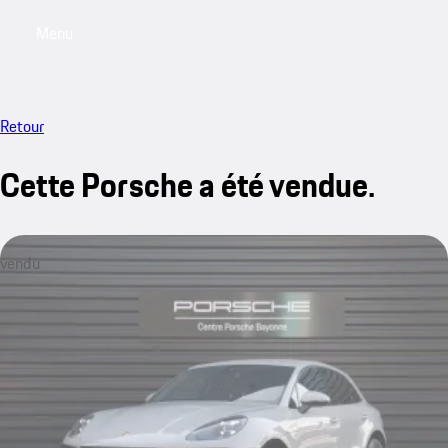
Menu
My saved searches, 0 searches saved
My sa
Retour
Cette Porsche a été vendue.
vendu