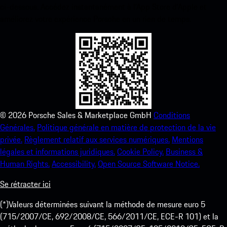
ci-dessous. Accédez instantanément à l’App Store d’Apple et
améliorez votre expérience Porsche en un rien de temps.
©
2026
Porsche Sales & Marketplace GmbH
Conditions
Générales.
Politique générale en matière de protection de la vie
privée.
Règlement relatif aux services numériques.
Mentions
légales et informations juridiques.
Cookie Policy.
Business &
Human Rights.
Accessibility.
Open Source Software Notice.
Se rétracter ici
(*)Valeurs déterminées suivant la méthode de mesure euro 5
(715/2007/CE, 692/2008/CE, 566/2011/CE, ECE-R 101) et la