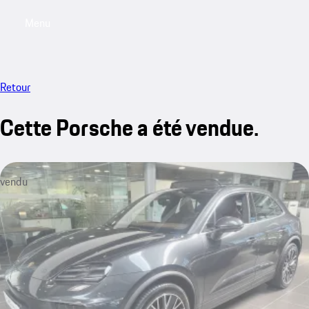
Menu
My saved searches, 0 searches saved
My sa
Retour
Cette Porsche a été vendue.
vendu