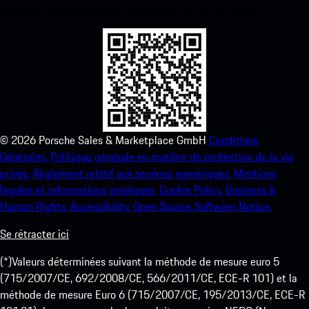
améliorez votre expérience Porsche en un rien de temps.
©
2026
Porsche Sales & Marketplace GmbH
Conditions
Générales.
Politique générale en matière de protection de la vie
privée.
Règlement relatif aux services numériques.
Mentions
légales et informations juridiques.
Cookie Policy.
Business &
Human Rights.
Accessibility.
Open Source Software Notice.
Se rétracter ici
(*)Valeurs déterminées suivant la méthode de mesure euro 5
(715/2007/CE, 692/2008/CE, 566/2011/CE, ECE-R 101) et la
méthode de mesure Euro 6 (715/2007/CE, 195/2013/CE, ECE-R