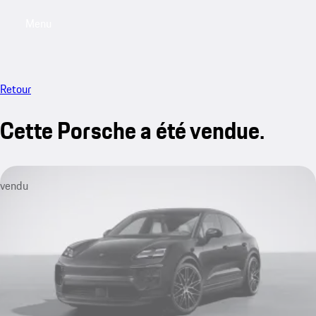
Menu
My saved searches, 0 searches saved
My sa
Retour
Cette Porsche a été vendue.
vendu