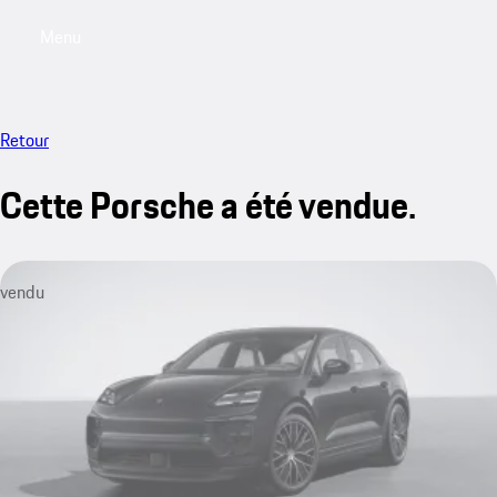
Menu
My saved searches, 0 searches saved
My sa
Retour
Cette Porsche a été vendue.
vendu