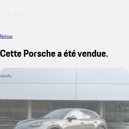
Menu
My saved searches, 0 searches saved
My sa
Retour
Cette Porsche a été vendue.
vendu