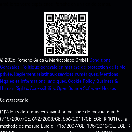
améliorez votre expérience Porsche en un rien de temps.
©
2026
Porsche Sales & Marketplace GmbH
Conditions
Générales.
Politique générale en matière de protection de la vie
privée.
Règlement relatif aux services numériques.
Mentions
légales et informations juridiques.
Cookie Policy.
Business &
Human Rights.
Accessibility.
Open Source Software Notice.
Se rétracter ici
(*)Valeurs déterminées suivant la méthode de mesure euro 5
(715/2007/CE, 692/2008/CE, 566/2011/CE, ECE-R 101) et la
méthode de mesure Euro 6 (715/2007/CE, 195/2013/CE, ECE-R