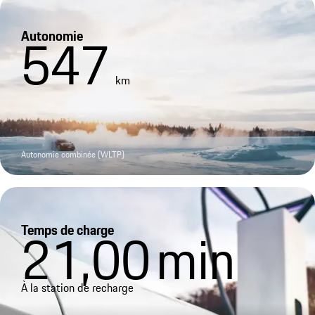
Autonomie
547
km
Autonomie combinée (WLTP)
Temps de charge
21,00
min
À la station de recharge