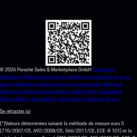
ci-dessous. Accédez instantanément à l’App Store d’Apple et
améliorez votre expérience Porsche en un rien de temps.
©
2026
Porsche Sales & Marketplace GmbH
Conditions
Générales.
Politique générale en matière de protection de la vie
privée.
Règlement relatif aux services numériques.
Mentions
légales et informations juridiques.
Cookie Policy.
Business &
Human Rights.
Accessibility.
Open Source Software Notice.
Se rétracter ici
(*)Valeurs déterminées suivant la méthode de mesure euro 5
(715/2007/CE, 692/2008/CE, 566/2011/CE, ECE-R 101) et la