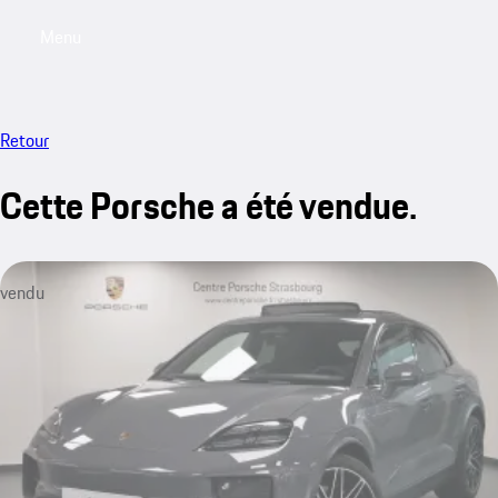
Menu
My saved searches, 0 searches saved
My sa
Retour
Cette Porsche a été vendue.
vendu