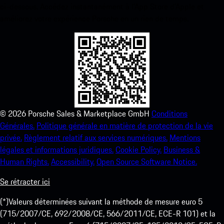
ci-dessous. Accédez instantanément à l’App Store d’Apple et
améliorez votre expérience Porsche en un rien de temps.
©
2026
Porsche Sales & Marketplace GmbH
Conditions
Générales.
Politique générale en matière de protection de la vie
privée.
Règlement relatif aux services numériques.
Mentions
légales et informations juridiques.
Cookie Policy.
Business &
Human Rights.
Accessibility.
Open Source Software Notice.
Se rétracter ici
(*)Valeurs déterminées suivant la méthode de mesure euro 5
(715/2007/CE, 692/2008/CE, 566/2011/CE, ECE-R 101) et la