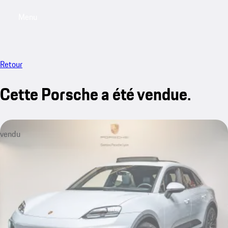
Menu
My saved searches, 0 searches saved
My sa
Retour
Cette Porsche a été vendue.
vendu