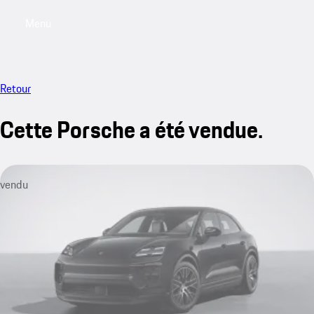
Menu
My saved searches, 0 searches saved
My sa
Retour
Cette Porsche a été vendue.
vendu