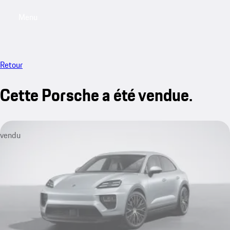
Menu
My saved searches, 0 searches saved
My sa
Retour
Cette Porsche a été vendue.
vendu