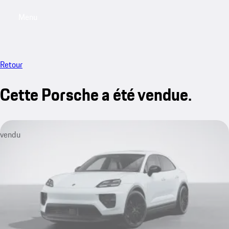
Menu
My saved searches, 0 searches saved
My sa
Retour
Cette Porsche a été vendue.
vendu