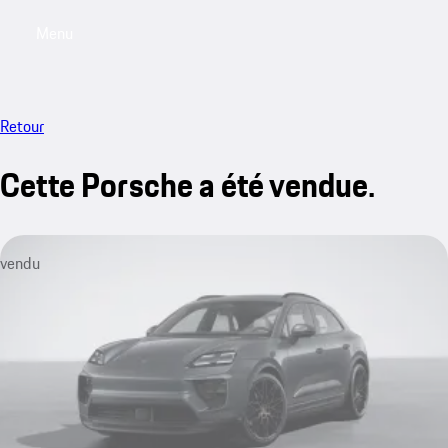
Menu
My saved searches, 0 searches saved
My sa
Retour
Cette Porsche a été vendue.
vendu