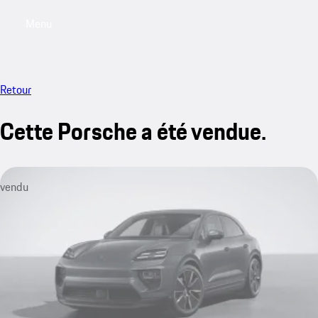
Menu
My saved searches, 0 searches saved
My sa
Retour
Cette Porsche a été vendue.
vendu