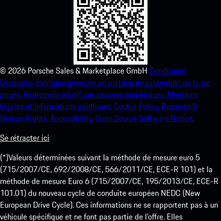
©
2026
Porsche Sales & Marketplace GmbH
Conditions
Générales.
Politique générale en matière de protection de la vie
privée.
Règlement relatif aux services numériques.
Mentions
légales et informations juridiques.
Cookie Policy.
Business &
Human Rights.
Accessibility.
Open Source Software Notice.
Se rétracter ici
(*)Valeurs déterminées suivant la méthode de mesure euro 5
(715/2007/CE, 692/2008/CE, 566/2011/CE, ECE-R 101) et la
méthode de mesure Euro 6 (715/2007/CE, 195/2013/CE, ECE-R
101.01) du nouveau cycle de conduite européen NEDC (New
European Drive Cycle). Ces informations ne se rapportent pas à un
véhicule spécifique et ne font pas partie de l’offre. Elles