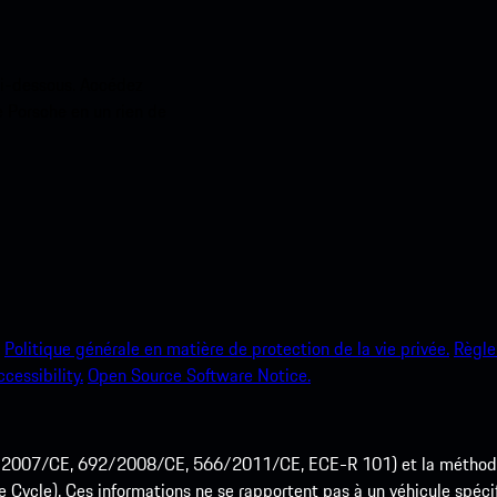
ci-dessous. Accédez
e Porsche en un rien de
Politique générale en matière de protection de la vie privée.
Règle
ccessibility.
Open Source Software Notice.
715/2007/CE, 692/2008/CE, 566/2011/CE, ECE-R 101) et la méth
cle). Ces informations ne se rapportent pas à un véhicule spécifi