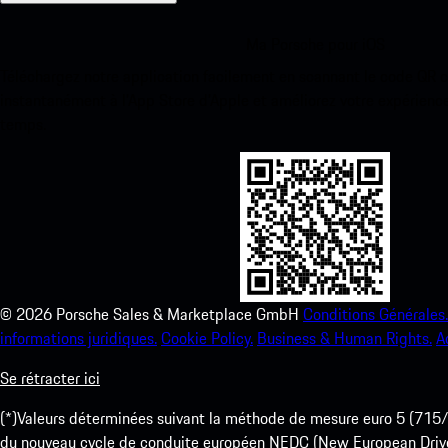
Ma Porsche pour iOS
Téléchargez notre application facilement en scannant le code QR 
instantanément à l’App Store d’Apple et améliorez votre expérienc
temps.
©
2026
Porsche Sales & Marketplace GmbH
Conditions Générales.
informations juridiques.
Cookie Policy.
Business & Human Rights.
A
Se rétracter ici
(*)Valeurs déterminées suivant la méthode de mesure euro 5 (
du nouveau cycle de conduite européen NEDC (New European Drive Cy