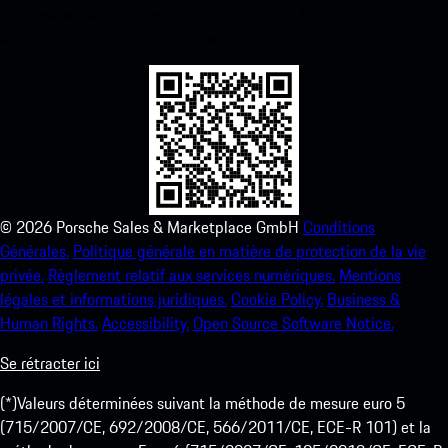
ci-dessous. Accédez instantanément à l’App Store d’Apple et
améliorez votre expérience Porsche en un rien de temps.
©
2026
Porsche Sales & Marketplace GmbH
Conditions
Générales.
Politique générale en matière de protection de la vie
privée.
Règlement relatif aux services numériques.
Mentions
légales et informations juridiques.
Cookie Policy.
Business &
Human Rights.
Accessibility.
Open Source Software Notice.
Se rétracter ici
(*)Valeurs déterminées suivant la méthode de mesure euro 5
(715/2007/CE, 692/2008/CE, 566/2011/CE, ECE-R 101) et la