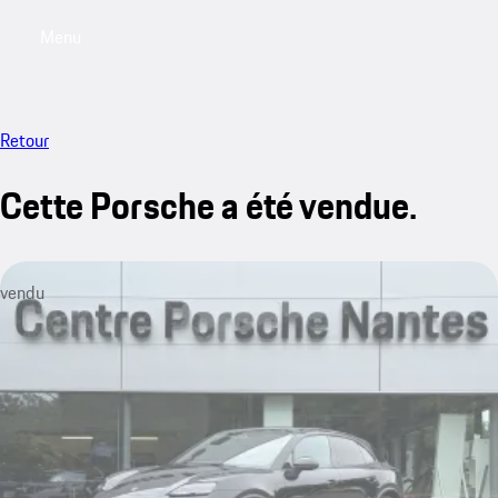
Menu
My saved searches, 0 searches saved
My sa
Retour
Cette Porsche a été vendue.
vendu