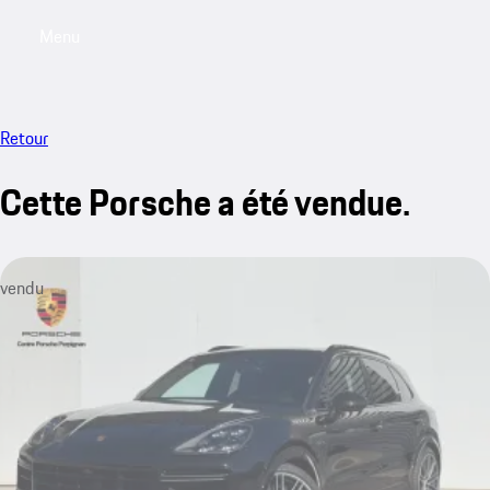
Menu
My saved searches, 0 searches saved
My sa
Retour
Cette Porsche a été vendue.
vendu