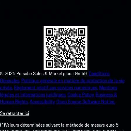
Téléchargez notre application facilement en scannant le code QR
ci-dessous. Accédez instantanément à l’App Store d’Apple et
améliorez votre expérience Porsche en un rien de temps.
©
2026
Porsche Sales & Marketplace GmbH
Conditions
Générales.
Politique générale en matière de protection de la vie
privée.
Règlement relatif aux services numériques.
Mentions
légales et informations juridiques.
Cookie Policy.
Business &
Human Rights.
Accessibility.
Open Source Software Notice.
Se rétracter ici
(*)Valeurs déterminées suivant la méthode de mesure euro 5