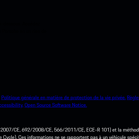
ci-dessous. Accédez
e Porsche en un rien de
Politique générale en matière de protection de la vie privée.
Règle
ccessibility.
Open Source Software Notice.
715/2007/CE, 692/2008/CE, 566/2011/CE, ECE-R 101) et la méth
cle). Ces informations ne se rapportent pas à un véhicule spécifi