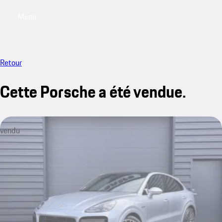
Menu
My saved searches, 0 searches saved
My sa
Retour
Cette Porsche a été vendue.
vendu