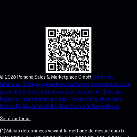
Téléchargez notre application facilement en scannant le code QR
ci-dessous. Accédez instantanément à l’App Store d’Apple et
améliorez votre expérience Porsche en un rien de temps.
©
2026
Porsche Sales & Marketplace GmbH
Conditions
Générales.
Politique générale en matière de protection de la vie
privée.
Règlement relatif aux services numériques.
Mentions
légales et informations juridiques.
Cookie Policy.
Business &
Human Rights.
Accessibility.
Open Source Software Notice.
Se rétracter ici
(*)Valeurs déterminées suivant la méthode de mesure euro 5