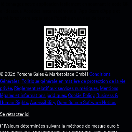
Téléchargez notre application facilement en scannant le code QR
ci-dessous. Accédez instantanément à l’App Store d’Apple et
améliorez votre expérience Porsche en un rien de temps.
©
2026
Porsche Sales & Marketplace GmbH
Conditions
Générales.
Politique générale en matière de protection de la vie
privée.
Règlement relatif aux services numériques.
Mentions
légales et informations juridiques.
Cookie Policy.
Business &
Human Rights.
Accessibility.
Open Source Software Notice.
Se rétracter ici
(*)Valeurs déterminées suivant la méthode de mesure euro 5