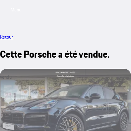
Menu
My saved searches, 0 searches saved
My sa
Retour
Cette Porsche a été vendue.
vendu