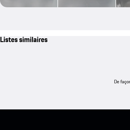
Listes similaires
De façon