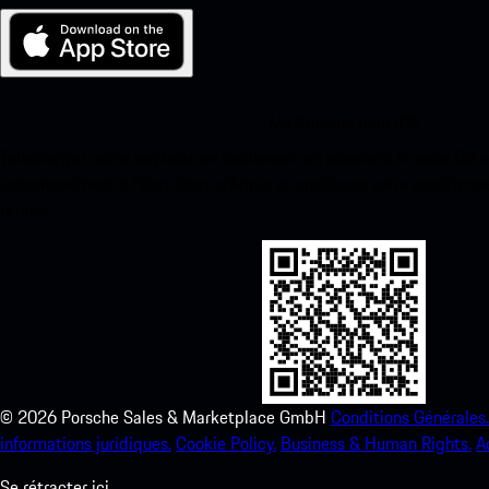
Ma Porsche pour iOS
Téléchargez notre application facilement en scannant le code QR 
instantanément à l’App Store d’Apple et améliorez votre expérienc
temps.
©
2026
Porsche Sales & Marketplace GmbH
Conditions Générales.
informations juridiques.
Cookie Policy.
Business & Human Rights.
A
Se rétracter ici