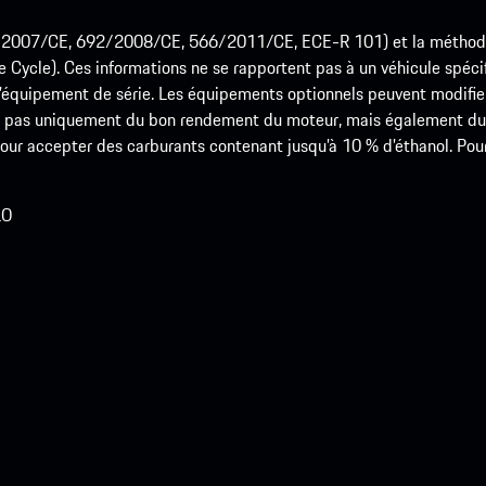
715/2007/CE, 692/2008/CE, 566/2011/CE, ECE-R 101) et la méth
cle). Ces informations ne se rapportent pas à un véhicule spécifi
équipement de série. Les équipements optionnels peuvent modifier
 pas uniquement du bon rendement du moteur, mais également du st
r accepter des carburants contenant jusqu’à 10 % d’éthanol. Pour o
LO