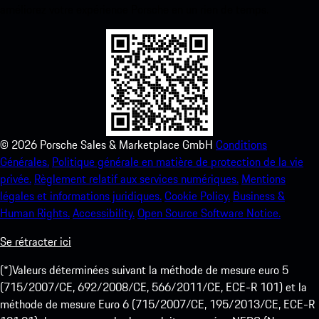
améliorez votre expérience Porsche en un rien de temps.
©
2026
Porsche Sales & Marketplace GmbH
Conditions
Générales.
Politique générale en matière de protection de la vie
privée.
Règlement relatif aux services numériques.
Mentions
légales et informations juridiques.
Cookie Policy.
Business &
Human Rights.
Accessibility.
Open Source Software Notice.
Se rétracter ici
(*)Valeurs déterminées suivant la méthode de mesure euro 5
(715/2007/CE, 692/2008/CE, 566/2011/CE, ECE-R 101) et la
méthode de mesure Euro 6 (715/2007/CE, 195/2013/CE, ECE-R