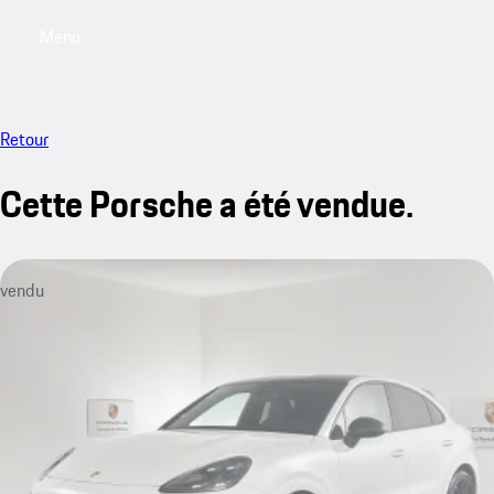
Menu
My saved searches, 0 searches saved
My sa
Retour
Cette Porsche a été vendue.
vendu