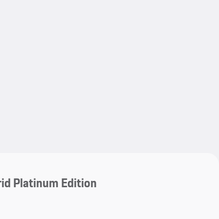
My save
My save
id Platinum Edition