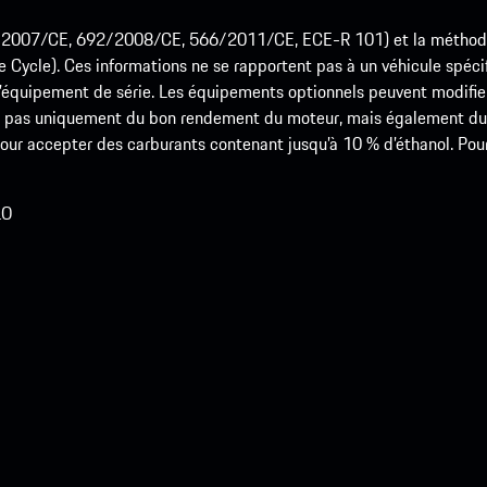
715/2007/CE, 692/2008/CE, 566/2011/CE, ECE-R 101) et la méth
cle). Ces informations ne se rapportent pas à un véhicule spécifi
équipement de série. Les équipements optionnels peuvent modifier
 pas uniquement du bon rendement du moteur, mais également du st
r accepter des carburants contenant jusqu’à 10 % d’éthanol. Pour o
LO