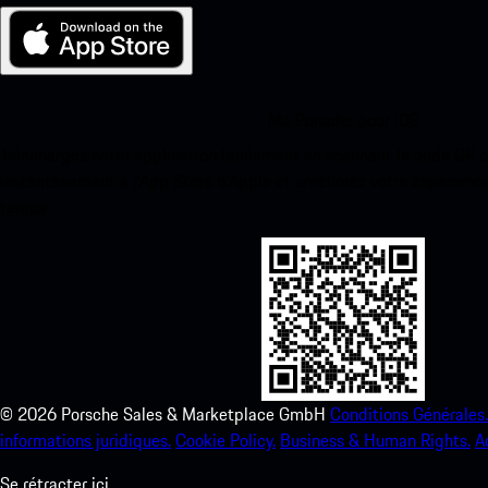
Ma Porsche pour iOS
Téléchargez notre application facilement en scannant le code QR 
instantanément à l’App Store d’Apple et améliorez votre expérienc
temps.
©
2026
Porsche Sales & Marketplace GmbH
Conditions Générales.
informations juridiques.
Cookie Policy.
Business & Human Rights.
A
Se rétracter ici