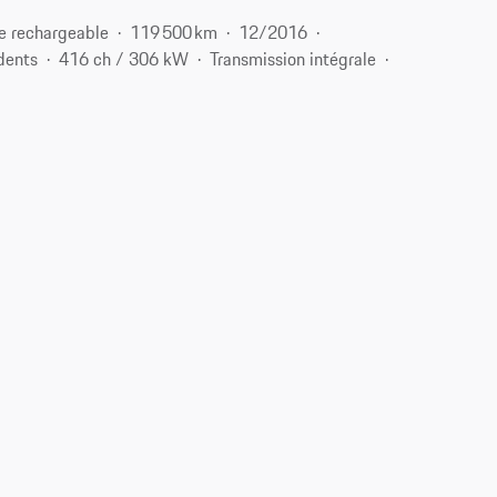
e rechargeable
119 500 km
12/2016
dents
416 ch / 306 kW
Transmission intégrale