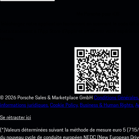
Ma Porsche pour iOS
Téléchargez notre application facilement en scannant le code QR 
instantanément à l’App Store d’Apple et améliorez votre expérienc
temps.
©
2026
Porsche Sales & Marketplace GmbH
Conditions Générales.
informations juridiques.
Cookie Policy.
Business & Human Rights.
A
Se rétracter ici
(*)Valeurs déterminées suivant la méthode de mesure euro 5 (
du nouveau cycle de conduite européen NEDC (New European Drive Cy