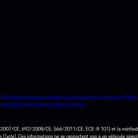
ci-dessous. Accédez
e Porsche en un rien de
Politique générale en matière de protection de la vie privée.
Règle
ccessibility.
Open Source Software Notice.
715/2007/CE, 692/2008/CE, 566/2011/CE, ECE-R 101) et la méth
cle). Ces informations ne se rapportent pas à un véhicule spécifi