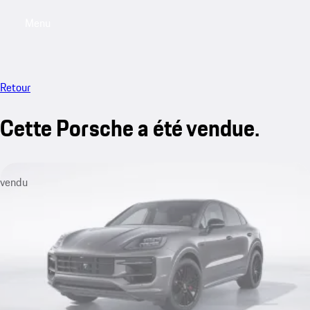
Menu
My saved searches, 0 searches saved
My sa
Retour
Cette Porsche a été vendue.
vendu