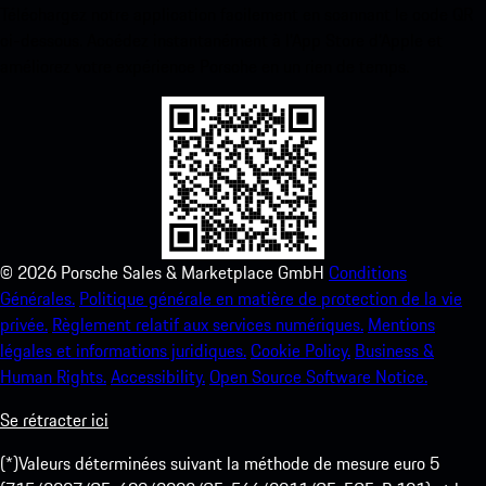
Téléchargez notre application facilement en scannant le code QR
ci-dessous. Accédez instantanément à l’App Store d’Apple et
améliorez votre expérience Porsche en un rien de temps.
©
2026
Porsche Sales & Marketplace GmbH
Conditions
Générales.
Politique générale en matière de protection de la vie
privée.
Règlement relatif aux services numériques.
Mentions
légales et informations juridiques.
Cookie Policy.
Business &
Human Rights.
Accessibility.
Open Source Software Notice.
Se rétracter ici
(*)Valeurs déterminées suivant la méthode de mesure euro 5