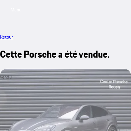
Menu
My saved searches, 0 searches saved
My sa
Retour
Cette Porsche a été vendue.
vendu