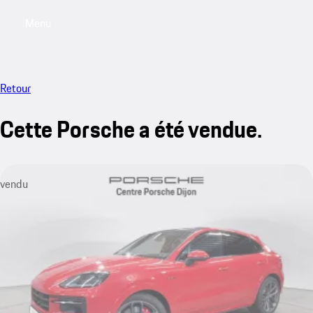
Menu
My saved searches, 0 searches saved
My sa
Retour
Cette Porsche a été vendue.
vendu