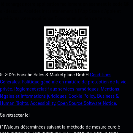
Téléchargez notre application facilement en scannant le code QR
ci-dessous. Accédez instantanément à l’App Store d’Apple et
améliorez votre expérience Porsche en un rien de temps.
©
2026
Porsche Sales & Marketplace GmbH
Conditions
Générales.
Politique générale en matière de protection de la vie
privée.
Règlement relatif aux services numériques.
Mentions
légales et informations juridiques.
Cookie Policy.
Business &
Human Rights.
Accessibility.
Open Source Software Notice.
Se rétracter ici
(*)Valeurs déterminées suivant la méthode de mesure euro 5