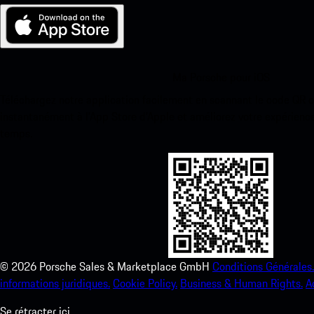
Ma Porsche pour iOS
Téléchargez notre application facilement en scannant le code QR 
instantanément à l’App Store d’Apple et améliorez votre expérienc
temps.
©
2026
Porsche Sales & Marketplace GmbH
Conditions Générales.
informations juridiques.
Cookie Policy.
Business & Human Rights.
A
Se rétracter ici