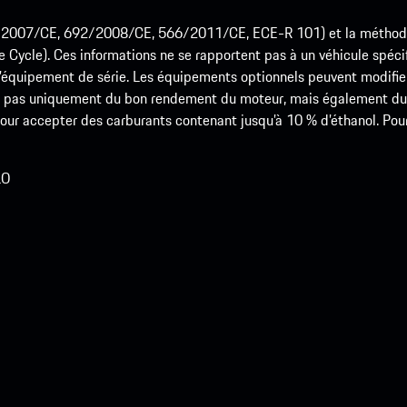
715/2007/CE, 692/2008/CE, 566/2011/CE, ECE-R 101) et la méth
cle). Ces informations ne se rapportent pas à un véhicule spécifi
équipement de série. Les équipements optionnels peuvent modifier
 pas uniquement du bon rendement du moteur, mais également du st
r accepter des carburants contenant jusqu’à 10 % d’éthanol. Pour o
LO