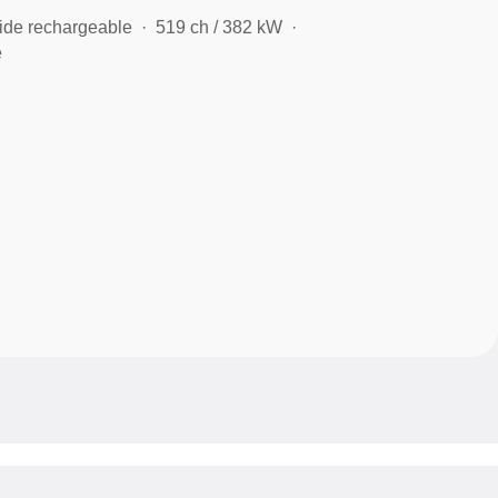
ide rechargeable
519 ch / 382 kW
e