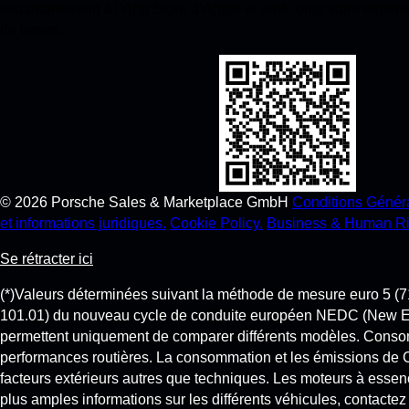
instantanément à l’App Store d’Apple et améliorez votre expér
de temps.
©
2026
Porsche Sales & Marketplace GmbH
Conditions Génér
et informations juridiques.
Cookie Policy.
Business & Human Ri
Se rétracter ici
(*)Valeurs déterminées suivant la méthode de mesure euro 5
101.01) du nouveau cycle de conduite européen NEDC (New Europe
permettent uniquement de comparer différents modèles. Consom
performances routières. La consommation et les émissions de 
facteurs extérieurs autres que techniques. Les moteurs à esse
plus amples informations sur les différents véhicules, contactez