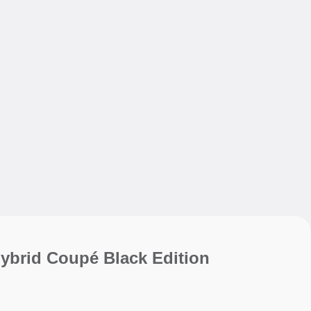
My sav
My sav
ybrid Coupé Black Edition