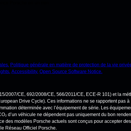
ience Porsche en un rien
ales.
Politique générale en matière de protection de la vie privé
ghts.
Accessibility.
Open Source Software Notice.
 (715/2007/CE, 692/2008/CE, 566/2011/CE, ECE-R 101) et la m
an Drive Cycle). Ces informations ne se rapportent pas à un vé
mation déterminée avec l’équipement de série. Les équipement
CO₂ d’un véhicule ne dépendent pas uniquement du bon rendeme
nce des modèles Porsche actuels sont conçus pour accepter des 
 le Réseau Officiel Porsche.