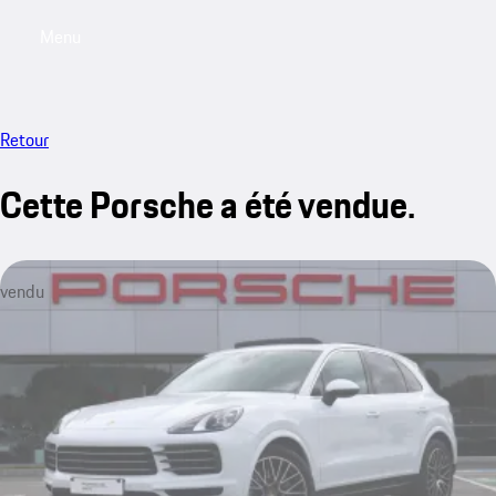
Menu
My saved searches, 0 searches saved
My sa
Retour
Cette Porsche a été vendue.
vendu