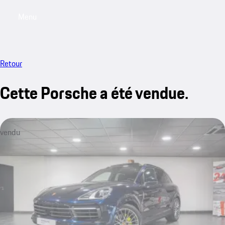
Menu
My saved searches, 0 searches saved
My sa
Retour
Cette Porsche a été vendue.
vendu