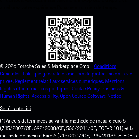
améliorez votre expérience Porsche en un rien de temps.
©
2026
Porsche Sales & Marketplace GmbH
Conditions
Générales.
Politique générale en matière de protection de la vie
privée.
Règlement relatif aux services numériques.
Mentions
légales et informations juridiques.
Cookie Policy.
Business &
Human Rights.
Accessibility.
Open Source Software Notice.
Se rétracter ici
(*)Valeurs déterminées suivant la méthode de mesure euro 5
(715/2007/CE, 692/2008/CE, 566/2011/CE, ECE-R 101) et la
méthode de mesure Euro 6 (715/2007/CE, 195/2013/CE, ECE-R