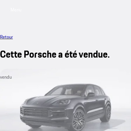
Menu
My saved searches, 0 searches saved
My sa
Retour
Cette Porsche a été vendue.
vendu