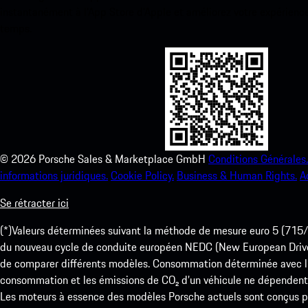
instantanément à l’App Store d’Apple et améliorez votre expérienc
temps.
©
2026
Porsche Sales & Marketplace GmbH
Conditions Générales.
informations juridiques.
Cookie Policy.
Business & Human Rights.
A
Se rétracter ici
(*)Valeurs déterminées suivant la méthode de mesure euro 5 (
du nouveau cycle de conduite européen NEDC (New European Drive Cy
de comparer différents modèles. Consommation déterminée avec l’
consommation et les émissions de CO₂ d’un véhicule ne dépendent
Les moteurs à essence des modèles Porsche actuels sont conçus pou