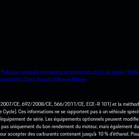
e Porsche en un rien de
Politique générale en matière de protection de la vie privée.
Règle
ccessibility.
Open Source Software Notice.
715/2007/CE, 692/2008/CE, 566/2011/CE, ECE-R 101) et la méth
cle). Ces informations ne se rapportent pas à un véhicule spécifi
équipement de série. Les équipements optionnels peuvent modifier
 pas uniquement du bon rendement du moteur, mais également du st
r accepter des carburants contenant jusqu’à 10 % d’éthanol. Pour o