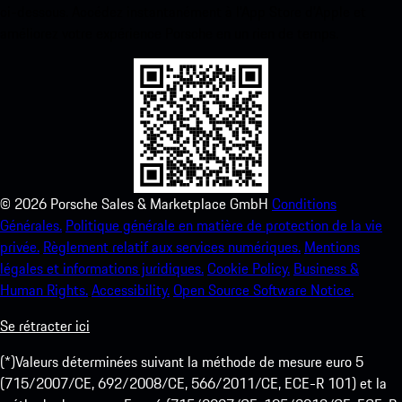
ci-dessous. Accédez instantanément à l’App Store d’Apple et
améliorez votre expérience Porsche en un rien de temps.
©
2026
Porsche Sales & Marketplace GmbH
Conditions
Générales.
Politique générale en matière de protection de la vie
privée.
Règlement relatif aux services numériques.
Mentions
légales et informations juridiques.
Cookie Policy.
Business &
Human Rights.
Accessibility.
Open Source Software Notice.
Se rétracter ici
(*)Valeurs déterminées suivant la méthode de mesure euro 5
(715/2007/CE, 692/2008/CE, 566/2011/CE, ECE-R 101) et la