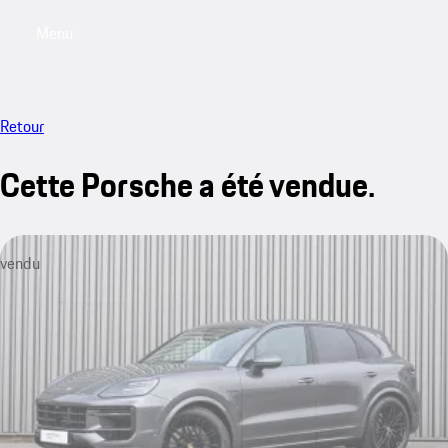
Menu
My saved searches, 0 searches saved
My sa
Retour
Cette Porsche a été vendue.
vendu