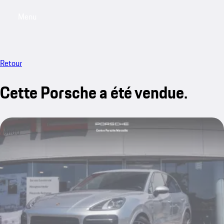
Menu
My saved searches, 0 searches saved
My sa
Retour
Cette Porsche a été vendue.
vendu