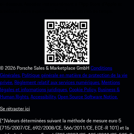
ci-dessous. Accédez instantanément à l’App Store d’Apple et
améliorez votre expérience Porsche en un rien de temps.
©
2026
Porsche Sales & Marketplace GmbH
Conditions
Générales.
Politique générale en matière de protection de la vie
privée.
Règlement relatif aux services numériques.
Mentions
légales et informations juridiques.
Cookie Policy.
Business &
Human Rights.
Accessibility.
Open Source Software Notice.
Se rétracter ici
(*)Valeurs déterminées suivant la méthode de mesure euro 5
(715/2007/CE, 692/2008/CE, 566/2011/CE, ECE-R 101) et la