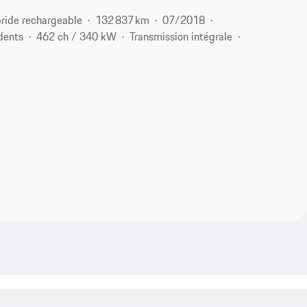
ride rechargeable
132 837 km
07/2018
dents
462 ch / 340 kW
Transmission intégrale