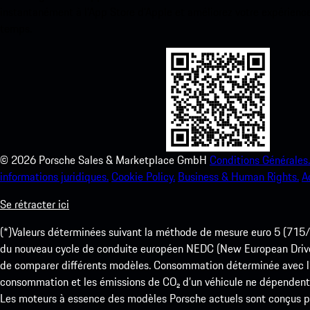
instantanément à l’App Store d’Apple et améliorez votre expérienc
temps.
©
2026
Porsche Sales & Marketplace GmbH
Conditions Générales.
informations juridiques.
Cookie Policy.
Business & Human Rights.
A
Se rétracter ici
(*)Valeurs déterminées suivant la méthode de mesure euro 5 (
du nouveau cycle de conduite européen NEDC (New European Drive Cy
de comparer différents modèles. Consommation déterminée avec l’
consommation et les émissions de CO₂ d’un véhicule ne dépendent
Les moteurs à essence des modèles Porsche actuels sont conçus pou