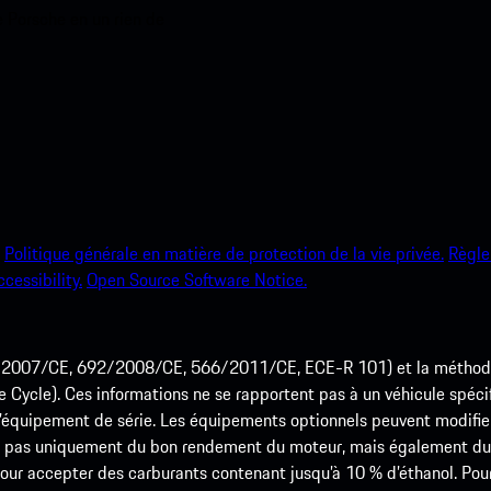
e Porsche en un rien de
Politique générale en matière de protection de la vie privée.
Règle
ccessibility.
Open Source Software Notice.
715/2007/CE, 692/2008/CE, 566/2011/CE, ECE-R 101) et la méth
cle). Ces informations ne se rapportent pas à un véhicule spécifi
équipement de série. Les équipements optionnels peuvent modifier
 pas uniquement du bon rendement du moteur, mais également du st
r accepter des carburants contenant jusqu’à 10 % d’éthanol. Pour o