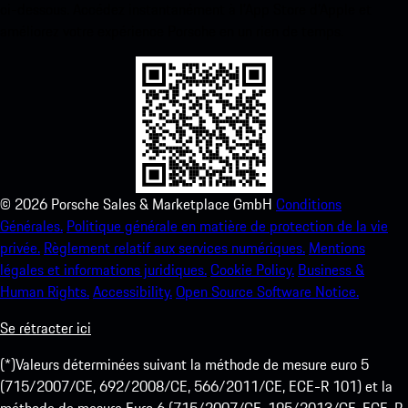
ci-dessous. Accédez instantanément à l’App Store d’Apple et
améliorez votre expérience Porsche en un rien de temps.
©
2026
Porsche Sales & Marketplace GmbH
Conditions
Générales.
Politique générale en matière de protection de la vie
privée.
Règlement relatif aux services numériques.
Mentions
légales et informations juridiques.
Cookie Policy.
Business &
Human Rights.
Accessibility.
Open Source Software Notice.
Se rétracter ici
(*)Valeurs déterminées suivant la méthode de mesure euro 5
(715/2007/CE, 692/2008/CE, 566/2011/CE, ECE-R 101) et la