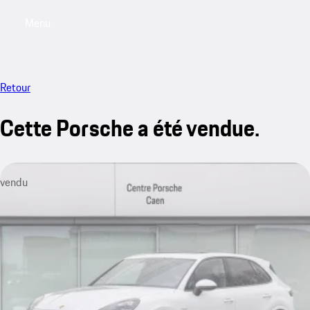
Menu
My saved searches, 0 searches saved
My sa
Retour
Cette Porsche a été vendue.
vendu