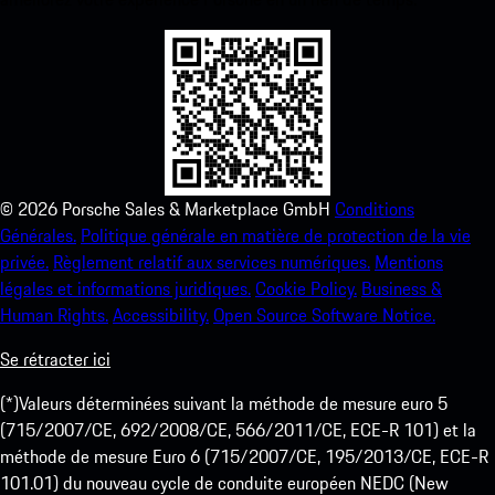
©
2026
Porsche Sales & Marketplace GmbH
Conditions
Générales.
Politique générale en matière de protection de la vie
privée.
Règlement relatif aux services numériques.
Mentions
légales et informations juridiques.
Cookie Policy.
Business &
Human Rights.
Accessibility.
Open Source Software Notice.
Se rétracter ici
(*)Valeurs déterminées suivant la méthode de mesure euro 5
(715/2007/CE, 692/2008/CE, 566/2011/CE, ECE-R 101) et la
méthode de mesure Euro 6 (715/2007/CE, 195/2013/CE, ECE-R
101.01) du nouveau cycle de conduite européen NEDC (New