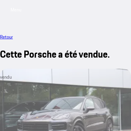
Menu
My saved searches, 0 searches saved
My sa
Retour
Cette Porsche a été vendue.
vendu