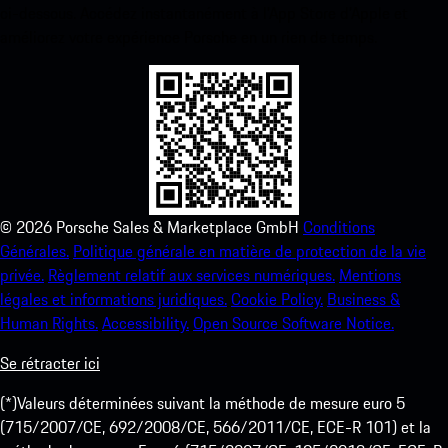
ci-dessous. Accédez instantanément à l’App Store d’Apple et
améliorez votre expérience Porsche en un rien de temps.
©
2026
Porsche Sales & Marketplace GmbH
Conditions
Générales.
Politique générale en matière de protection de la vie
privée.
Règlement relatif aux services numériques.
Mentions
légales et informations juridiques.
Cookie Policy.
Business &
Human Rights.
Accessibility.
Open Source Software Notice.
Se rétracter ici
(*)Valeurs déterminées suivant la méthode de mesure euro 5
(715/2007/CE, 692/2008/CE, 566/2011/CE, ECE-R 101) et la