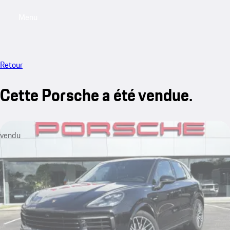
Menu
My saved searches, 0 searches saved
My sa
Retour
Cette Porsche a été vendue.
vendu