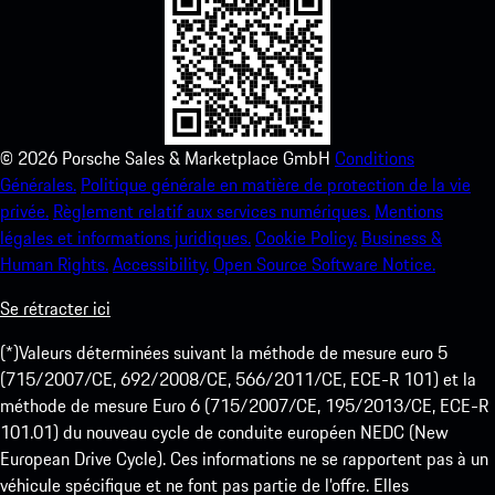
©
2026
Porsche Sales & Marketplace GmbH
Conditions
Générales.
Politique générale en matière de protection de la vie
privée.
Règlement relatif aux services numériques.
Mentions
légales et informations juridiques.
Cookie Policy.
Business &
Human Rights.
Accessibility.
Open Source Software Notice.
Se rétracter ici
(*)Valeurs déterminées suivant la méthode de mesure euro 5
(715/2007/CE, 692/2008/CE, 566/2011/CE, ECE-R 101) et la
méthode de mesure Euro 6 (715/2007/CE, 195/2013/CE, ECE-R
101.01) du nouveau cycle de conduite européen NEDC (New
European Drive Cycle). Ces informations ne se rapportent pas à un
véhicule spécifique et ne font pas partie de l’offre. Elles