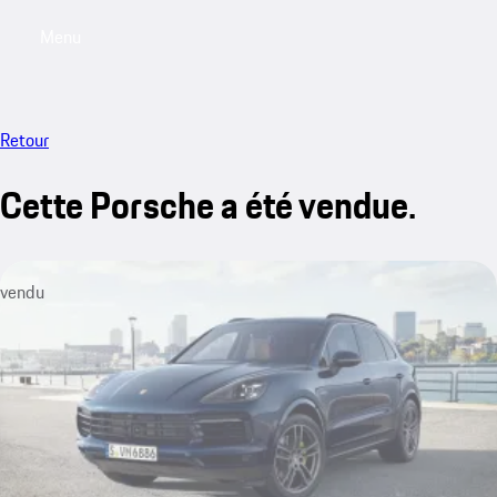
Menu
My saved searches, 0 searches saved
My sa
Retour
Cette Porsche a été vendue.
vendu