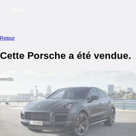
Menu
My saved searches, 0 searches saved
My s
Retour
Cette Porsche a été vendue.
vendu