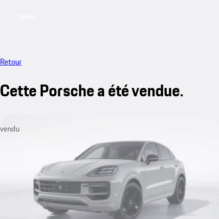
Menu
My saved searches, 0 searches saved
My sa
Retour
Cette Porsche a été vendue.
vendu