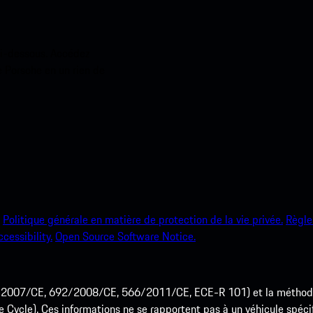
ci-dessous. Accédez
e Porsche en un rien de
Politique générale en matière de protection de la vie privée.
Règle
ccessibility.
Open Source Software Notice.
715/2007/CE, 692/2008/CE, 566/2011/CE, ECE-R 101) et la méth
cle). Ces informations ne se rapportent pas à un véhicule spécifi