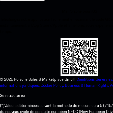
Ma Porsche pour iOS
Téléchargez notre application facilement en scannant le code QR 
instantanément à l’App Store d’Apple et améliorez votre expérienc
temps.
©
2026
Porsche Sales & Marketplace GmbH
Conditions Générales.
informations juridiques.
Cookie Policy.
Business & Human Rights.
A
Se rétracter ici
(*)Valeurs déterminées suivant la méthode de mesure euro 5 (
du nouveau cycle de conduite européen NEDC (New European Drive Cy