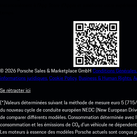
instantanément à l’App Store d’Apple et améliorez votre expérienc
temps.
©
2026
Porsche Sales & Marketplace GmbH
Conditions Générales.
informations juridiques.
Cookie Policy.
Business & Human Rights.
A
Se rétracter ici
(*)Valeurs déterminées suivant la méthode de mesure euro 5 (
du nouveau cycle de conduite européen NEDC (New European Drive Cy
de comparer différents modèles. Consommation déterminée avec l’
consommation et les émissions de CO₂ d’un véhicule ne dépendent
Les moteurs à essence des modèles Porsche actuels sont conçus pou