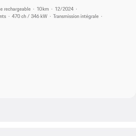
e rechargeable
10 km
12/2024
nts
470 ch / 346 kW
Transmission intégrale