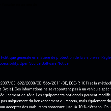
e Porsche en un rien de
Politique générale en matière de protection de la vie privée.
Règle
ccessibility.
Open Source Software Notice.
715/2007/CE, 692/2008/CE, 566/2011/CE, ECE-R 101) et la méth
cle). Ces informations ne se rapportent pas à un véhicule spécifi
équipement de série. Les équipements optionnels peuvent modifier
 pas uniquement du bon rendement du moteur, mais également du st
r accepter des carburants contenant jusqu’à 10 % d’éthanol. Pour o