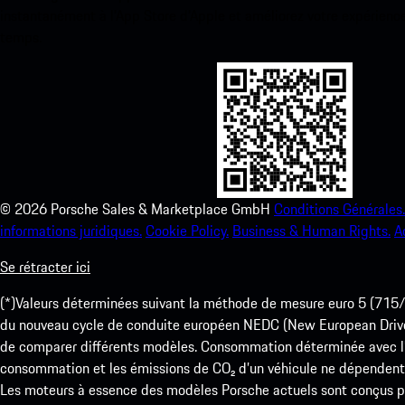
instantanément à l’App Store d’Apple et améliorez votre expérienc
temps.
©
2026
Porsche Sales & Marketplace GmbH
Conditions Générales.
informations juridiques.
Cookie Policy.
Business & Human Rights.
A
Se rétracter ici
(*)Valeurs déterminées suivant la méthode de mesure euro 5 (
du nouveau cycle de conduite européen NEDC (New European Drive Cy
de comparer différents modèles. Consommation déterminée avec l’
consommation et les émissions de CO₂ d’un véhicule ne dépendent
Les moteurs à essence des modèles Porsche actuels sont conçus pou