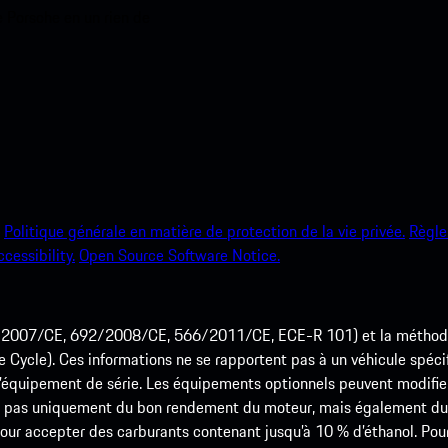
e Porsche en un rien de
Politique générale en matière de protection de la vie privée.
Règle
ccessibility.
Open Source Software Notice.
715/2007/CE, 692/2008/CE, 566/2011/CE, ECE-R 101) et la méth
cle). Ces informations ne se rapportent pas à un véhicule spécifi
équipement de série. Les équipements optionnels peuvent modifier
 pas uniquement du bon rendement du moteur, mais également du st
r accepter des carburants contenant jusqu’à 10 % d’éthanol. Pour o