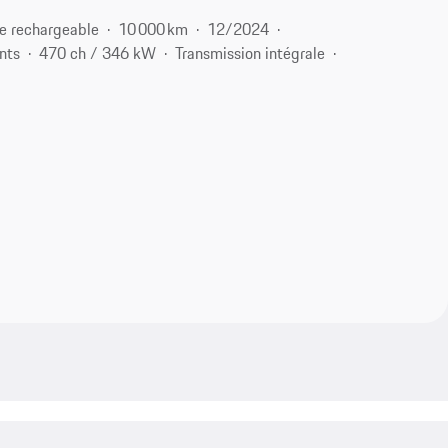
e rechargeable
10 000 km
12/2024
nts
470 ch / 346 kW
Transmission intégrale