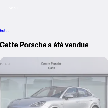
Menu
My saved searches, 0 searches saved
My sa
Retour
Cette Porsche a été vendue.
vendu