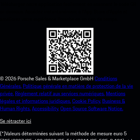
Téléchargez notre application facilement en scannant le code QR
ci-dessous. Accédez instantanément à l’App Store d’Apple et
améliorez votre expérience Porsche en un rien de temps.
©
2026
Porsche Sales & Marketplace GmbH
Conditions
Générales.
Politique générale en matière de protection de la vie
privée.
Règlement relatif aux services numériques.
Mentions
légales et informations juridiques.
Cookie Policy.
Business &
Human Rights.
Accessibility.
Open Source Software Notice.
Se rétracter ici
(*)Valeurs déterminées suivant la méthode de mesure euro 5