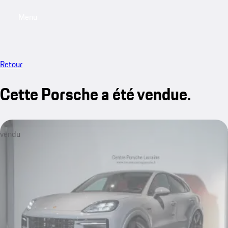
Menu
My saved searches, 0 searches saved
My sa
Retour
Cette Porsche a été vendue.
vendu