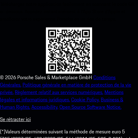
Téléchargez notre application facilement en scannant le code QR
ci-dessous. Accédez instantanément à l’App Store d’Apple et
améliorez votre expérience Porsche en un rien de temps.
©
2026
Porsche Sales & Marketplace GmbH
Conditions
Générales.
Politique générale en matière de protection de la vie
privée.
Règlement relatif aux services numériques.
Mentions
légales et informations juridiques.
Cookie Policy.
Business &
Human Rights.
Accessibility.
Open Source Software Notice.
Se rétracter ici
(*)Valeurs déterminées suivant la méthode de mesure euro 5