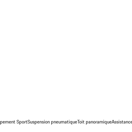
ppement Sport
Suspension pneumatique
Toit panoramique
Assistance