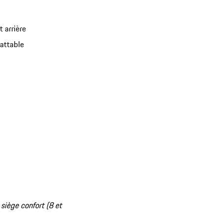
 arrière
battable
 siège confort (8 et