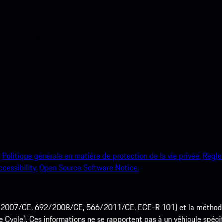
ci-dessous. Accédez
e Porsche en un rien de
Politique générale en matière de protection de la vie privée.
Règle
ccessibility.
Open Source Software Notice.
715/2007/CE, 692/2008/CE, 566/2011/CE, ECE-R 101) et la méth
cle). Ces informations ne se rapportent pas à un véhicule spécifi