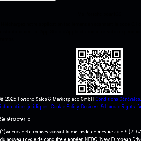
Ma Porsche pour iOS
Téléchargez notre application facilement en scannant le code QR 
instantanément à l’App Store d’Apple et améliorez votre expérienc
temps.
©
2026
Porsche Sales & Marketplace GmbH
Conditions Générales.
informations juridiques.
Cookie Policy.
Business & Human Rights.
A
Se rétracter ici
(*)Valeurs déterminées suivant la méthode de mesure euro 5 (
du nouveau cycle de conduite européen NEDC (New European Drive Cy