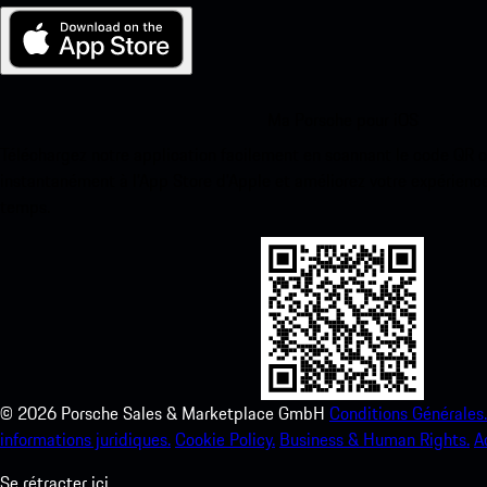
Ma Porsche pour iOS
Téléchargez notre application facilement en scannant le code QR 
instantanément à l’App Store d’Apple et améliorez votre expérienc
temps.
©
2026
Porsche Sales & Marketplace GmbH
Conditions Générales.
informations juridiques.
Cookie Policy.
Business & Human Rights.
A
Se rétracter ici