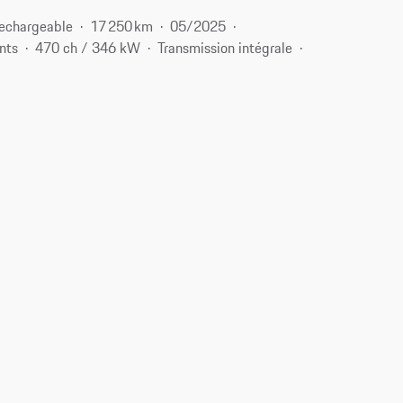
rechargeable
17 250 km
05/2025
nts
470 ch / 346 kW
Transmission intégrale